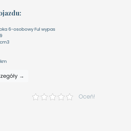
ojazdu:
oka 6-osobowy Ful wypas
19
 cm3
 km
czegóły →
Oceń!