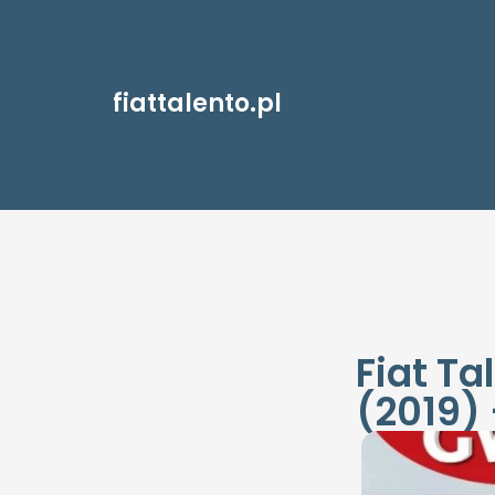
fiattalento.pl
Fiat T
(2019) 