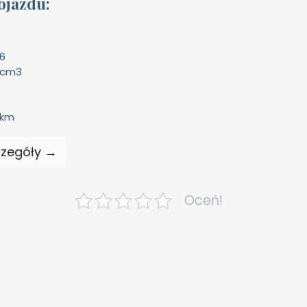
ojazdu:
16
 cm3
 km
czegóły →
Oceń!